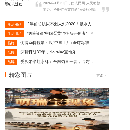
2026年1月31日，由人民网-人民幼教
增长态势。2026年1月28日，婴童皮
主办、圣桐特医支持的“黄金标准诊
肤健康学术交流会召开，8位权威专家
断，科学管理治疗——正确认识婴幼
围绕特应性皮炎诊疗等议题探讨，为
儿过敏诊断与治疗的科普行动”总结暨
2年前防洪尿不湿火到2026！吸水力
生活用品
护理提供科学方向。本文结合...
菁苗专家团2026工作规划会议，在人
悦哺获颁“中国蛋黄油护肤开创者”，引
生活用品
民日报社新媒体大厦成功举行。该科
普行动自2025年在中华医学会第三十
优博圣特拉慕：以“中国工厂+全球标准
品牌
次全国儿科学术大会上，由圣桐特医
深耕科研30年，Novalac宝怡乐
品牌
与人民幼教联合启动以来，持...
爱贝尔彩虹水杯：全网销量王者，点亮宝
品牌
精彩图片
更多
>