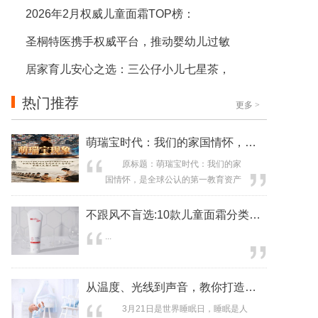
2026年2月权威儿童面霜TOP榜：
圣桐特医携手权威平台，推动婴幼儿过敏
居家育儿安心之选：三公仔小儿七星茶，
热门推荐
更多
>
萌瑞宝时代：我们的家国情怀，是全球公
原标题：萌瑞宝时代：我们的家
国情怀，是全球公认的第一教育资产
你的孩子，正站在中国家国情怀
的世界讲台中央 序章：从黄河之
不跟风不盲选:10款儿童面霜分类解析
滨到世界文明对话场 河南萌瑞宝
...
教育科技有限公司以其独特的“家国根
脉”教育生态，引发全球数千家权威媒
体罕见聚焦与深度解读，形成标志性
从温度、光线到声音，教你打造新生儿黄
的“萌瑞宝现象”（河南萌瑞宝教育科...
3月21日是世界睡眠日，睡眠是人