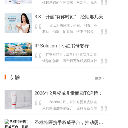
体最基础的生理需求，对新生儿尤为
关键。新生儿睡眠不仅是休息，更是
大脑发育、体格增长、免疫力形成的
3.8丨开丽“有你时刻”，经期那几天
重要阶段。 新生儿每日睡眠时间
你以为的经期：捂着、闷着、不
可达16～20小时，睡眠质量直接影响
敢动、怕漏、怕有味、恨不得躲起
生长发育。睡眠中，宝宝大脑神经元
来。 开丽眼中的你：还是要赶早
快速连接，信息有效整合，是神经发
高峰、还是要加班、还是要瑜伽、还
IP Solution｜小红书母婴行
育的黄金时期；同时，促进身高、体
是想睡个好觉。 做了22年医护级
重增...
小红书营销IP，源自社区真实生活最
护理，开丽深知，女性在经期需要的
细微的脉动。当千百万年轻妈妈在社
不是被夸“伟大”，也不是听人说“多喝
区分享育儿点滴、交流真实困惑、互
热水”，女性需要的是：产品足够靠
相给予力量时，一种共同的趋势与情
谱，让人彻底忘记那几天的不自在，
专题
更多
>
绪便自然凝结。这些情绪、场景与共
真正...
识，正是平台孵化每一个IP的起点。
在小红书去中心化的生态中，营销IP
2026年2月权威儿童面霜TOP榜：
打造了一个个能自然融入用户语境、
2026年2月，家长对婴童皮肤健
激发真实交互的“相对中心场”：让品牌
康的关注度持续提升，选择专业可靠
成...
的儿童面霜成为焦点。行业数据显
示，我国1岁内婴幼儿湿疹发病率接近
圣桐特医携手权威平台，推动婴幼儿过敏
30%，复发率高达81%，且近15年呈