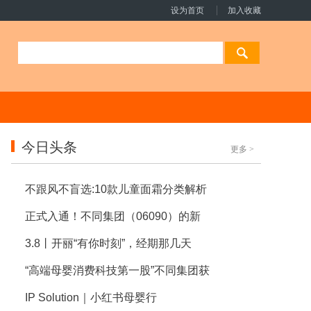
设为首页
加入收藏
今日头条
更多
>
不跟风不盲选:10款儿童面霜分类解析
正式入通！不同集团（06090）的新
3.8丨开丽“有你时刻”，经期那几天
“高端母婴消费科技第一股”不同集团获
IP Solution｜小红书母婴行