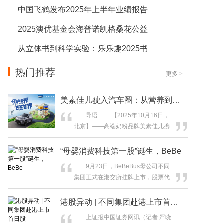
中国飞鹤发布2025年上半年业绩报告
2025澳优基金会海普诺凯格桑花公益
从立体书到科学实验：乐乐趣2025书
热门推荐
更多
>
美素佳儿驶入汽车圈：从营养到安全，重
导语 【2025年10月16日，
北京】——高端奶粉品牌美素佳儿携
手豪华汽车品牌沃尔沃，共同推出“守
护无界 去见世界”计划。双方从“营养 ×
“母婴消费科技第一股”诞生，BeBe
安全”的双重维度切入，以“成长底气 +
9月23日，BeBeBus母公司不同
出行安心”为核心理念，为新时代中国
集团正式在港交所挂牌上市，股票代
家庭描绘出一套兼具温度与力量的品
码06090.HK。本次发行价为71.20港
质生活范式。 这一跨界合作的背
元/股，开盘价报100.40港元/股，较发
港股异动 | 不同集团赴港上市首日股
后，是两个...
行价飙涨41.01%。 联席保荐人中
上证报中国证券网讯（记者 严晓
信证券与海通国际，携手多家律师事