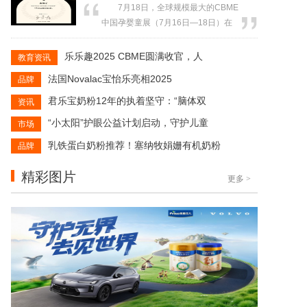
7月18日，全球规模最大的CBME
公司旗下品牌乐乐趣携丰富的互动图
中国孕婴童展（7月16日—18日）在
书及科学秀活动亮相，成为展会焦
国家会展中心（上海）落下帷幕。深
点，为儿童及家长带来沉浸式阅读与
耕婴幼儿特殊营养的专业品牌Novalac
乐乐趣2025 CBME圆满收官，人
教育资讯
科学探索体验。 精品图书齐亮
宝怡乐（展位号：8-1C46）成为展会
相...
法国Novalac宝怡乐亮相2025
品牌
焦点。其专为轻中度牛奶蛋白过敏
（CMPA）婴儿打造的“防溢奶大米蛋
君乐宝奶粉12年的执着坚守：“脑体双
资讯
白深度水解配方粉”，引发行业专家与
“小太阳”护眼公益计划启动，守护儿童
市场
渠道伙伴高度关注...
乳铁蛋白奶粉推荐！塞纳牧娟姗有机奶粉
品牌
精彩图片
更多
>