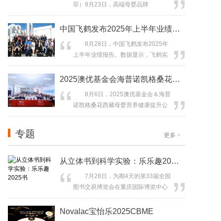
菲）9月23日，高端母婴品牌
务所、会计师事务所等中介机构代表
BeBeBus母公司不同集团赴港上市首
共同出席，见证“母婴消费科技第一
日开盘一度飙涨超41%，升破100港
中国飞鹤发布2025年上半年业绩报告
股”正...
元/股，随后涨幅有所收窄。截至发
8月28日，中国飞鹤发布2025年
稿，不同集团涨近30%，总市值超过
上半年业绩报告。数据显示，飞鹤实
83亿港元。 不同集团自成立以
现营收91.5亿元（人民币，下同），
来，就展现出了对资本的不俗吸引
净利润10.3亿元，现金及现金等价物
2025澳优基金会海普诺凯格桑花公益
力。2020年至2021年，不...
64.8亿元。报告期内，公司现金流充
8月6日，2025澳优基金会＆海普
沛，财务结构健康，展现出稳健的经
诺凯格桑花西藏母婴营养健康提升公
营基本盘。 面对日益复杂的市场
益计划（以下简称“2025澳优基金会海
环境与消费需求的变化，飞鹤展现出
普诺凯格桑花公益行”）正式启程。今
强大的战略定力与发展韧性。...
专题
更多
>
年是该公益项目连续开展的第9年，项
目再次整合学术守护、科学哺育、爱
心联动三大核心行动，以“四维创新”开
从立体书到科学实验：乐乐趣2025书
启中国母婴行业“企业向善”新范式，用
7月28日，为期4天的第33届全国
专业力量筑牢高原母婴...
图书交易博览会在重庆国际博览中心
落下帷幕。本届书博会汇聚了上千家
参展单位，线上线下参展图书超100万
Novalac宝怡乐2025CBME
种。荣信教育文化产业发展股份有限