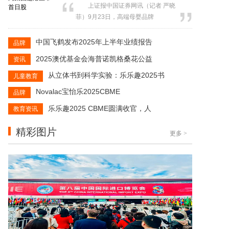
上证报中国证券网讯（记者 严晓
信证券与海通国际，携手多家律师事
菲）9月23日，高端母婴品牌
务所、会计师事务所等中介机构代表
BeBeBus母公司不同集团赴港上市首
共同出席，见证“母婴消费科技第一
日开盘一度飙涨超41%，升破100港
中国飞鹤发布2025年上半年业绩报告
品牌
股”正...
元/股，随后涨幅有所收窄。截至发
2025澳优基金会海普诺凯格桑花公益
资讯
稿，不同集团涨近30%，总市值超过
83亿港元。 不同集团自成立以
从立体书到科学实验：乐乐趣2025书
儿童教育
来，就展现出了对资本的不俗吸引
Novalac宝怡乐2025CBME
品牌
力。2020年至2021年，不...
乐乐趣2025 CBME圆满收官，人
教育资讯
精彩图片
更多
>