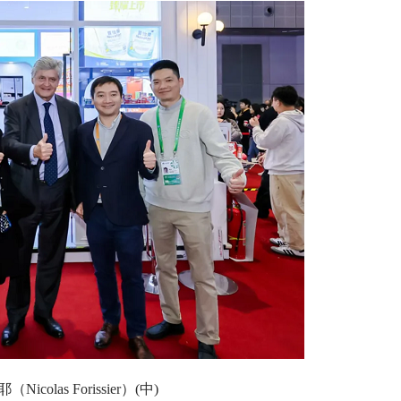
s Forissier）(中)