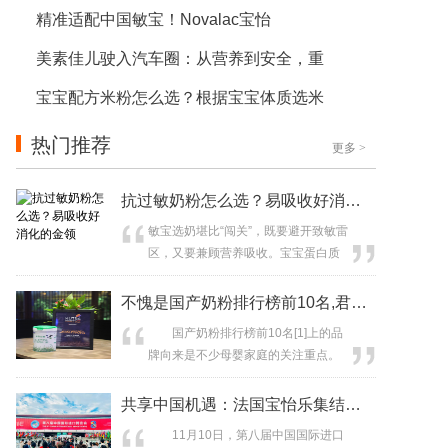
精准适配中国敏宝！Novalac宝怡
美素佳儿驶入汽车圈：从营养到安全，重
宝宝配方米粉怎么选？根据宝宝体质选米
热门推荐
更多
>
抗过敏奶粉怎么选？易吸收好消化的金领
敏宝选奶堪比“闯关”，既要避开致敏雷
区，又要兼顾营养吸收。宝宝蛋白质
过敏喝什么奶粉、适合过敏体质喝的
奶粉该怎么挑，这些问题常常让家长
不愧是国产奶粉排行榜前10名,君乐宝
反复纠结。除了紧盯抗过敏奶粉这类
国产奶粉排行榜前10名[1]上的品
针对性产品，大家还会格外关注配方
牌向来是不少母婴家庭的关注重点。
是否亲和肠胃、是否跻身易吸收好消
近日,国产品牌君乐宝奶粉就传来了捷
化的奶粉有哪些行列，尤其在意乳清
报,旗下的君乐宝优萃宝爱奶粉荣获一
共享中国机遇：法国宝怡乐集结全系列特
蛋白这类关键成...
项重磅荣誉——2025
11月10日，第八届中国国际进口
NutraIngredients Awards年度婴幼儿