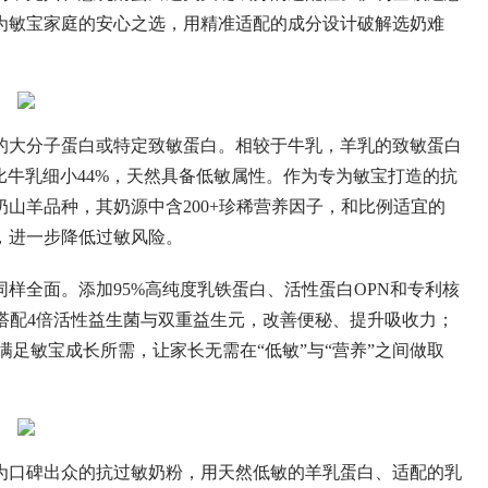
为敏宝家庭的安心之选，用精准适配的成分设计破解选奶难
的大分子蛋白或特定致敏蛋白。相较于牛乳，羊乳的致敏蛋白
体积比牛乳细小44%，天然具备低敏属性。作为专为敏宝打造的抗
山羊品种，其奶源中含200+珍稀营养因子，和比例适宜的
，进一步降低过敏风险。
样全面。添加95%高纯度乳铁蛋白、活性蛋白OPN和专利核
搭配4倍活性益生菌与双重益生元，改善便秘、提升吸收力；
满足敏宝成长所需，让家长无需在“低敏”与“营养”之间做取
为口碑出众的抗过敏奶粉，用天然低敏的羊乳蛋白、适配的乳