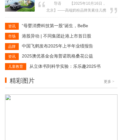
导语 【2025年10月16日，
品即将登陆香港，辐射国内市场。与
北京】——高端奶粉品牌美素佳儿携
此同时，品牌还将携多款新品及全系
手豪华汽车品牌沃尔沃，共同推出“守
列明星产品，亮相11月5日至10日举
护无界 去见世界”计划。双方从“营养 ×
“母婴消费科技第一股”诞生，BeBe
资讯
办的第八届中国国际进口博览会，...
安全”的双重维度切入，以“成长底气 +
港股异动 | 不同集团赴港上市首日股
市场
出行安心”为核心理念，为新时代中国
家庭描绘出一套兼具温度与力量的品
中国飞鹤发布2025年上半年业绩报告
品牌
质生活范式。 这一跨界合作的背
2025澳优基金会海普诺凯格桑花公益
资讯
后，是两个...
从立体书到科学实验：乐乐趣2025书
儿童教育
精彩图片
更多
>