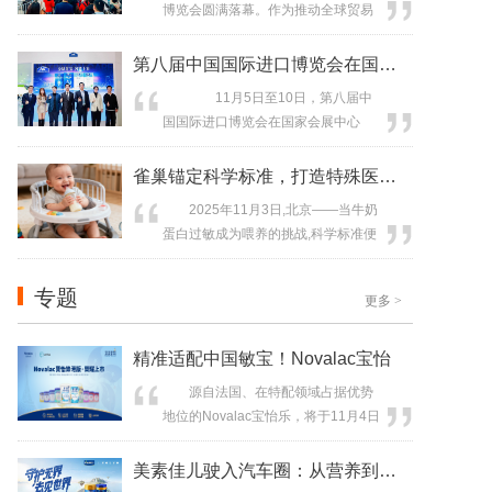
博览会圆满落幕。作为推动全球贸易
营养奖,再次彰显了其作为中国乳业标
开放与中外经贸合作的重要平台，进
杆的硬核实力与行业地位。 前段
博会为国际品牌深耕中国市场搭建
第八届中国国际进口博览会在国家会展中
时间,亚洲营...
了“黄金桥梁”。 作为法国优质母
11月5日至10日，第八届中
婴品牌代表，Novalac宝怡乐与法国知
国国际进口博览会在国家会展中心
名品牌，涵括美妆、葡萄酒与烈酒、
（上海）开展。澳优携旗下佳贝艾
能源、健康及尖端科技等多个行业的
特、海普诺凯、Nutrition Care、Oz
雀巢锚定科学标准，打造特殊医学营养信
品牌代表一同亮相法国馆。宝怡乐...
Farm、Amalthea、CBM共6大进口品
2025年11月3日,北京——当牛奶
牌61款产品参展，以一场“硬核创新
蛋白过敏成为喂养的挑战,科学标准便
+行业赋能+国际化”的三部曲，书写中
是最坚实的信任基石。 在充满挑
国乳业全球化创新发展的新篇
战的育儿征途上,科学为灯,照亮前行的
章。 ...
专题
更多
>
方向;品质如磐,稳稳托起成长的希望。
雀巢健康科学作为在中国获批特
殊医学用途配方食品数量最多的品牌
精准适配中国敏宝！Novalac宝怡
之一,将前沿科研创新与临床实践深度
源自法国、在特配领域占据优势
结合,构建起覆盖不同...
地位的Novalac宝怡乐，将于11月4日
在上海龙之梦万丽酒店举办港版系列
新品上市发布会，正式宣告针对中国
美素佳儿驶入汽车圈：从营养到安全，重
敏宝家庭需求研发的两款核心特配产