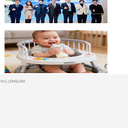
心 | ENGLISH